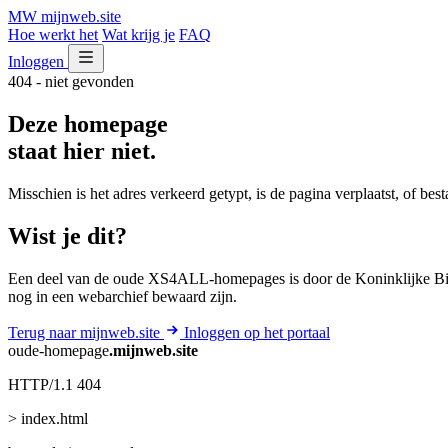
MW
mijnweb
.site
Hoe werkt het
Wat krijg je
FAQ
Inloggen
404 - niet gevonden
Deze homepage
staat hier niet.
Misschien is het adres verkeerd getypt, is de pagina verplaatst, of be
Wist je dit?
Een deel van de oude XS4ALL-homepages is door de Koninklijke Bib
nog in een webarchief bewaard zijn.
Terug naar mijnweb.site
Inloggen op het portaal
oude-homepage
.mijnweb.site
HTTP/1.1 404
> index.html